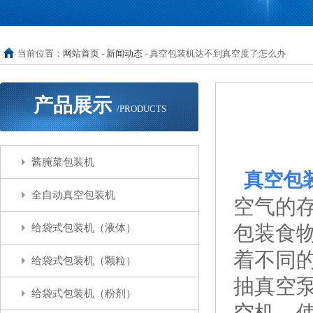
当前位置：
网站首页
-
新闻动态
- 真空包装机达不到真空度了怎么办
产品展示
/PRODUCTS
酱腌菜包装机
真空包
全自动真空包装机
空气的
包装食
给袋式包装机（液体）
着不同
给袋式包装机（颗粒）
抽真空
给袋式包装机（粉剂）
空机，